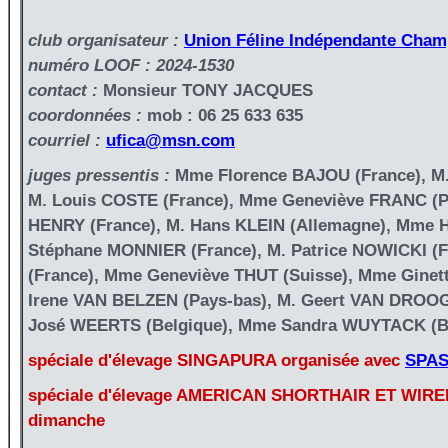
club organisateur :
Union Féline Indépendante Cha
numéro LOOF : 2024-1530
contact :
Monsieur TONY JACQUES
coordonnées :
mob : 06 25 633 635
courriel :
ufica@msn.com
juges pressentis :
Mme Florence BAJOU (France), M.
M. Louis COSTE (France), Mme Geneviève FRANC (PA
HENRY (France), M. Hans KLEIN (Allemagne), Mme H
Stéphane MONNIER (France), M. Patrice NOWICKI (F
(France), Mme Geneviève THUT (Suisse), Mme Gine
Irene VAN BELZEN (Pays-bas), M. Geert VAN DROO
José WEERTS (Belgique), Mme Sandra WUYTACK (B
spéciale d'élevage SINGAPURA organisée avec
SPA
spéciale d'élevage AMERICAN SHORTHAIR ET WIRE
dimanche