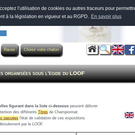
cceptez l'utilisation de cookies ou autres traceurs pour permettr
ent à la législation en vigueur et au RGPD.
En savoir plus
Races
Choisir votre chaton
es organisées sous l'égide du LOOF
lles figurant dans la liste ci-dessous
peuvent délivrer
btention des différents
Titres
de Championnat.
ns passées
l'état de validation de ces expositions
 déroulement par le LOOF.