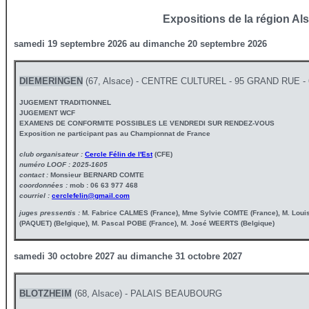
Expositions de la région Al
samedi 19 septembre 2026 au dimanche 20 septembre 2026
DIEMERINGEN
(67, Alsace) - CENTRE CULTUREL - 95 GRAND RUE 
JUGEMENT TRADITIONNEL
JUGEMENT WCF
EXAMENS DE CONFORMITE POSSIBLES LE VENDREDI SUR RENDEZ-VOUS
Exposition ne participant pas au Championnat de France
club organisateur :
Cercle Félin de l'Est
(CFE)
numéro LOOF : 2025-1605
contact :
Monsieur BERNARD COMTE
coordonnées :
mob : 06 63 977 468
courriel :
cerclefelin@gmail.com
juges pressentis :
M. Fabrice CALMES (France), Mme Sylvie COMTE (France), M. Lo
(PAQUET) (Belgique), M. Pascal POBE (France), M. José WEERTS (Belgique)
samedi 30 octobre 2027 au dimanche 31 octobre 2027
BLOTZHEIM
(68, Alsace) - PALAIS BEAUBOURG